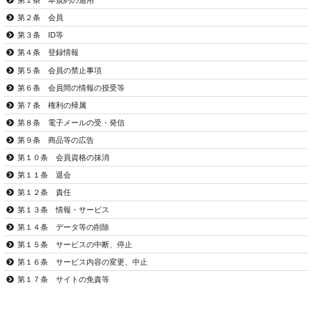
第１条 本規約の適用
第２条 会員
第３条 ID等
第４条 登録情報
第５条 会員の禁止事項
第６条 会員間の情報の授受等
第７条 権利の帰属
第８条 電子メールの受・発信
第９条 商品等の広告
第１０条 会員資格の抹消
第１１条 退会
第１２条 責任
第１３条 情報・サービス
第１４条 データ等の削除
第１５条 サービスの中断、停止
第１６条 サービス内容の変更、中止
第１７条 サイトの免責等