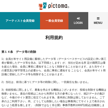
アーティスト会員登録
一般会員登録
LOGIN
MENU
利用規約
第１４条 データ等の削除
1）会員が本サイト用設備に蓄積したデータ等（データベースサービスの設定に伴い第三
者が蓄積したデータ等を含み、以下同様とします）が、当社が定める所 定の期間又は量
を超えた場合、会員に事前に通知することなく削除することがあります。また当サイト
の運営及び保守管理上の必要から、会員に事前に通知する ことなく、会員が本サイト用
設備に登録したデータ等を削除することがあります。
2）当社は、前項に基づくデータ等の削除に関し、一切責任を負いません。
3）依頼投稿に関しまして、募集を停止する機能はございますが、投稿を削除する機能は
御座いません。過去の投稿はこれから利用する方の参考になったり、統計データの集計
など、今後のサイト運営に役立てられます為、基本的に削除は致しておりません。ご了
承の上ご利用下さい。尚、どうしても削除したい場合は事務局にてサイト上で表示され
ないよう処置を致します。（削除ではなく非公開）事務手数料1000円(税込)頂戴致しま