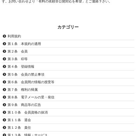
す。お問い合わせより「有料の依頼非公開対応を希望」とご連絡下さい。
カテゴリー
利用規約
第１条 本規約の適用
第２条 会員
第３条 ID等
第４条 登録情報
第５条 会員の禁止事項
第６条 会員間の情報の授受等
第７条 権利の帰属
第８条 電子メールの受・発信
第９条 商品等の広告
第１０条 会員資格の抹消
第１１条 退会
第１２条 責任
第１３条 情報・サービス