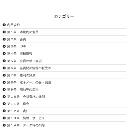
カテゴリー
利用規約
第１条 本規約の適用
第２条 会員
第３条 ID等
第４条 登録情報
第５条 会員の禁止事項
第６条 会員間の情報の授受等
第７条 権利の帰属
第８条 電子メールの受・発信
第９条 商品等の広告
第１０条 会員資格の抹消
第１１条 退会
第１２条 責任
第１３条 情報・サービス
第１４条 データ等の削除