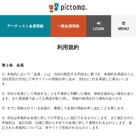
アーティスト会員登録
一般会員登録
LOGIN
MENU
利用規約
第２条 会員
1）本規約において「会員」とは、当社の指定する手続きに基づき、本規約を承諾のうえ
当社所定の方法にて本サイトへの登録を申し込み、当社がこれを承認した者をいいま
す。
2）当社が会員として承認することを不適切と判断した場合、登録を認めない場合があり
ます。また承認後であっても承認を取り消し、登録の抹消を行う場合があります。
3）すでに登録されている会員が、重複して会員の登録を申し込むことを禁じます。
4）当社は本規約を会員に対しての予告なしに改訂できるものとします。また改訂された
本規約は、改訂以前、以後に関わらず全ての会員に対して適用されるものとします。改
訂された本規約については、本サイトで告知されるものとします。