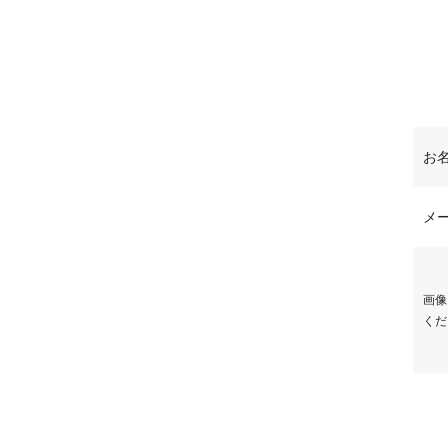
お
メ
画像
くだ