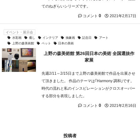
てのねぎらいシリーズです。
0
2021年2月17日
コメント
イベント・展示会
水彩画
癒し
インテリア
抽象画
記念日
アート
上野の森美術館
ペット
日本の美術
上野の森美術館 第26回日本の美術 全国選抜作
家展
先週2/11～2/15日まで上野の森美術館で作品を出展させ
て頂きました。 作品のテーマは｢Harmony 調和｣です。
時代の流れと私のインスピレーションがクロスオ一バー
する部分を表現しました。
0
2021年2月16日
コメント
投稿者